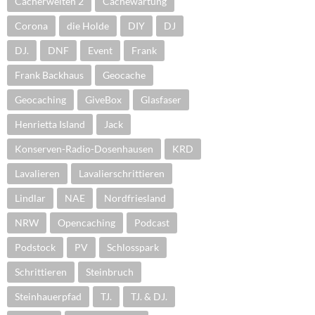
Cacherwelten 2
Cachewartung
Corona
die Holde
DIY
DJ
DJ.
DNF
Event
Frank
Frank Backhaus
Geocache
Geocaching
GiveBox
Glasfaser
Henrietta Island
Jack
Konserven-Radio-Dosenhausen
KRD
Lavalieren
Lavalierschrittieren
Lindlar
NAE
Nordfriesland
NRW
Opencaching
Podcast
Podstock
PV
Schlosspark
Schrittieren
Steinbruch
Steinhauerpfad
TJ.
TJ. & DJ.