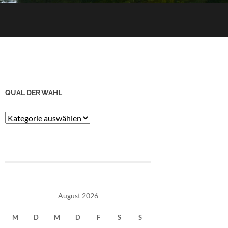
QUAL DER WAHL
Qual
der
Wahl
August 2026
M
D
M
D
F
S
S