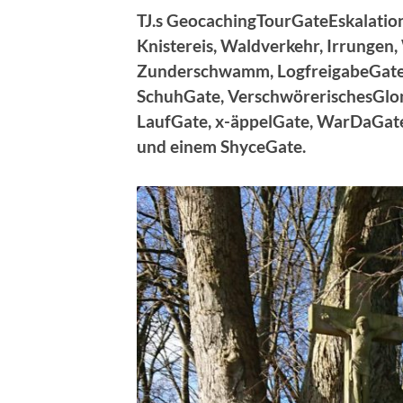
TJ.s GeocachingTourGateEskalation
Knistereis, Waldverkehr, Irrunge
Zunderschwamm, LogfreigabeGate, 
SchuhGate, VerschwörerischesGlon
LaufGate, x-äppelGate, WarDaGate
und einem ShyceGate.