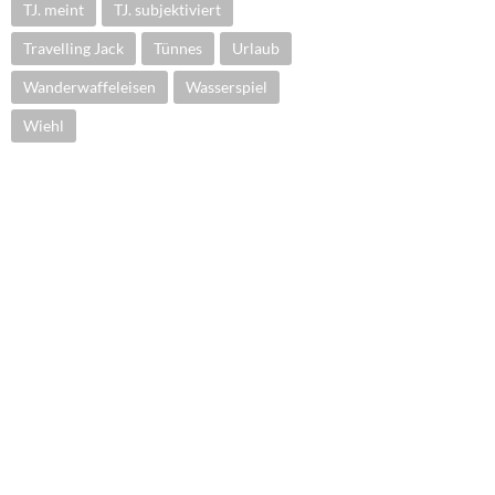
TJ. meint
TJ. subjektiviert
Travelling Jack
Tünnes
Urlaub
Wanderwaffeleisen
Wasserspiel
Wiehl