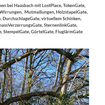
en bei Haasbach mit LostPlace, TokenGate,
n, Wirrungen, Mutmaßungen, HolzstapelGate,
DurchschlageGate, virtuellem Schinken,
assVerzerrungsGate, SternenlinkGate,
, StempelGate, GürtelGate, FluglärmGate