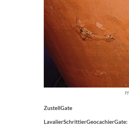
Pf
ZustellGate
LavalierSchrittierGeocachierGate: