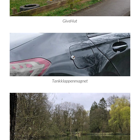
GiveHut
Tankklappenmagnet