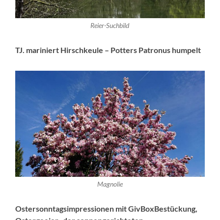
Reier-Suchbild
TJ. mariniert Hirschkeule – Potters Patronus humpelt
Magnolie
Ostersonntagsimpressionen mit GivBoxBestückung,