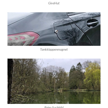
GiveHut
Tankklappenmagnet
Reier-Suchbild