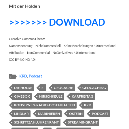
Mit der Holden
>>>>>>> DOWNLOAD
Creative Common Lizenz:
Namensnennung – Nicht kommerziell – Keine Bearbeitungen 4.0 International
Attribution – NonCommercial – NoDerivatives 4.0 International
(CC BY-NC-ND 4.0)
KRD
,
Podcast
DIE HOLDE
EI
GEOCACHE
GEOCACHING
GIVEBOX
HIRSCHKEULE
KARFREITAG
KONSERVEN-RADIO-DOSENHAUSEN
KRD
LINDLAR
MARINIEREN
OSTERN
PODCAST
SCHRITTZÄHLUHRENRANT
STREAMINGRANT