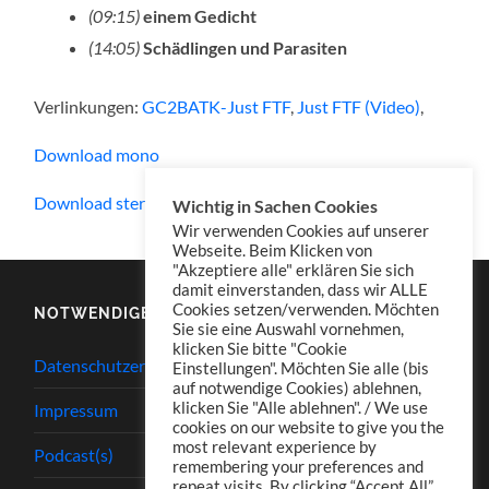
(09:15)
einem Gedicht
(14:05)
Schädlingen und Parasiten
Verlinkungen:
GC2BATK-Just FTF
,
Just FTF (Video)
,
Download mono
Download stereo
Wichtig in Sachen Cookies
Wir verwenden Cookies auf unserer
Webseite. Beim Klicken von
"Akzeptiere alle" erklären Sie sich
damit einverstanden, dass wir ALLE
Cookies setzen/verwenden. Möchten
NOTWENDIGES
Sie sie eine Auswahl vornehmen,
klicken Sie bitte "Cookie
Datenschutzerklärung
Einstellungen". Möchten Sie alle (bis
auf notwendige Cookies) ablehnen,
klicken Sie "Alle ablehnen". / We use
Impressum
cookies on our website to give you the
most relevant experience by
Podcast(s)
remembering your preferences and
repeat visits. By clicking “Accept All”,