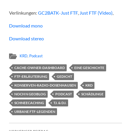
Verlinkungen:
GC2BATK-Just FTF
,
Just FTF (Video)
,
Download mono
Download stereo
KRD
,
Podcast
CACHE-OWNER-DASHBOARD
EINE GESCHICHTE
FTF-ERLÄUTERUNG
GEDICHT
KONSERVEN-RADIO-DOSENHAUSEN
KRD
NOCH N GEOBLOG
PODCAST
SCHÄDLINGE
SCHNEECACHING
TJ. & DJ.
URBANE FTF-LEGENDEN