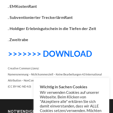
. EMKostenRant
. Subventionierter TreckerlärmRant
. Holdiger Erlebnisgutschein in die Tiefen der Zeit
.
Zweitrabe
>>>>>>> DOWNLOAD
Creative Common Lizenz:
Namensnennung – Nicht kommerziell – Keine Bearbeitungen 4.0 International
Attribution – NonCommercial – NoDerivatives 4.0 International
Wichtig in Sachen Cookies
(CC BY-NC-ND 4.0)
Wir verwenden Cookies auf unserer
Webseite. Beim Klicken von
"Akzeptiere alle" erklären Sie sich
damit einverstanden, dass wir ALLE
Cookies setzen/verwenden. Möchten
NOTWENDIGES