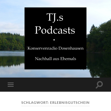
TJ.s
Podcasts
Suchfe
Mobile-
ein-/a
Menü
ein-/ausblenden
SCHLAGWORT:
ERLEBNISGUTSCHEIN