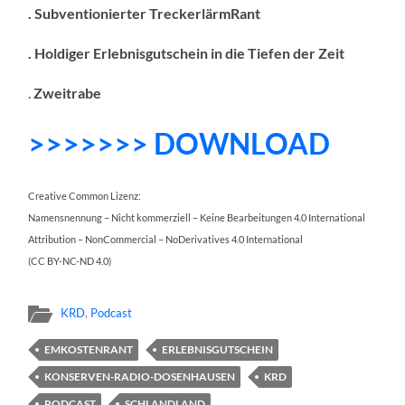
. Subventionierter TreckerlärmRant
. Holdiger Erlebnisgutschein in die Tiefen der Zeit
.
Zweitrabe
>>>>>>> DOWNLOAD
Creative Common Lizenz:
Namensnennung – Nicht kommerziell – Keine Bearbeitungen 4.0 International
Attribution – NonCommercial – NoDerivatives 4.0 International
(CC BY-NC-ND 4.0)
KRD
,
Podcast
EMKOSTENRANT
ERLEBNISGUTSCHEIN
KONSERVEN-RADIO-DOSENHAUSEN
KRD
PODCAST
SCHLANDLAND