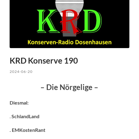
KRD Konserve 190
2024-06-20
– Die Nörgelige –
Diesmal:
.
SchlandLand
. EMKostenRant