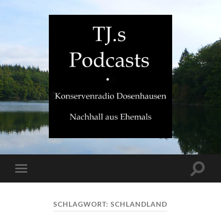
TJ.s
Podcasts
Suchfe
Mobile-
ein-/a
Menü
ein-/ausblenden
SCHLAGWORT:
SCHLANDLAND