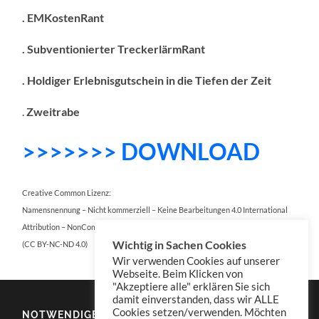
. EMKostenRant
. Subventionierter TreckerlärmRant
. Holdiger Erlebnisgutschein in die Tiefen der Zeit
.
Zweitrabe
>>>>>>> DOWNLOAD
Creative Common Lizenz:
Namensnennung – Nicht kommerziell – Keine Bearbeitungen 4.0 International
Attribution – NonCommercial – NoDerivatives 4.0 International
Wichtig in Sachen Cookies
(CC BY-NC-ND 4.0)
Wir verwenden Cookies auf unserer
Webseite. Beim Klicken von
"Akzeptiere alle" erklären Sie sich
damit einverstanden, dass wir ALLE
Cookies setzen/verwenden. Möchten
NOTWENDIGES