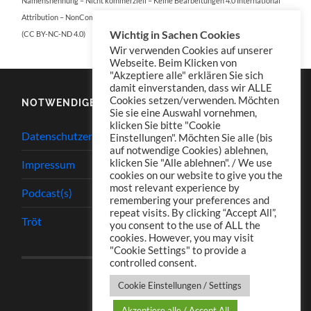
Namensnennung – Nicht kommerziell – Keine Bearbeitungen 4.0 International
Attribution – NonCommercial – NoDerivatives 4.0 International
Wichtig in Sachen Cookies
(CC BY-NC-ND 4.0)
Wir verwenden Cookies auf unserer
Webseite. Beim Klicken von
"Akzeptiere alle" erklären Sie sich
damit einverstanden, dass wir ALLE
Cookies setzen/verwenden. Möchten
NOTWENDIGES
Sie sie eine Auswahl vornehmen,
klicken Sie bitte "Cookie
Datenschutzerklärung
Einstellungen". Möchten Sie alle (bis
auf notwendige Cookies) ablehnen,
klicken Sie "Alle ablehnen". / We use
Impressum
cookies on our website to give you the
most relevant experience by
Podcast(s)
remembering your preferences and
repeat visits. By clicking “Accept All”,
Tröt
you consent to the use of ALL the
cookies. However, you may visit
"Cookie Settings" to provide a
controlled consent.
Cookie Einstellungen / Settings
Akzeptiere alle / Accept All