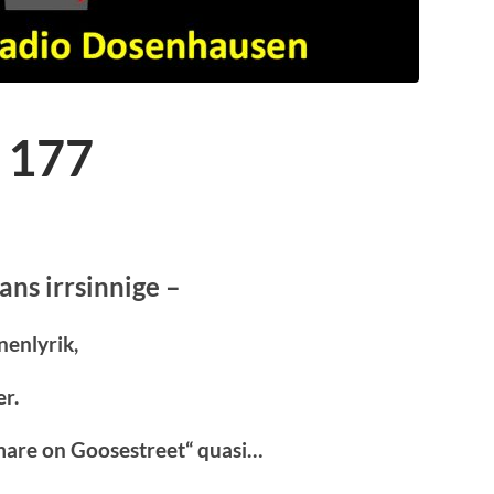
 177
ans irrsinnige –
enlyrik,
er.
tmare on Goosestreet“ quasi…