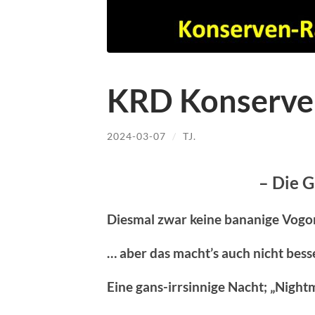
KRD Konserve
2024-03-07
/
TJ.
– Die G
Diesmal zwar keine bananige Vogon
… aber das macht’s auch nicht bess
Eine gans-irrsinnige Nacht; „Nigh