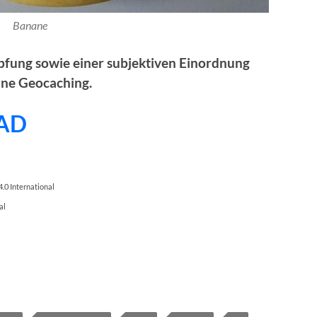
Banane
mpfung sowie einer subjektiven Einordnung
hne Geocaching.
AD
.0 International
al