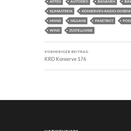
AFFEN
AUTODEO
BANANEN
BA
KLIMASTREIK
KONSERVEN-RADIO-DOSEN
MOND
NILGANS
PAKETBOT
POD
WIND
ZUSTELLNISSE
VORHERIGER BEITRAG
KRD Konserve 176