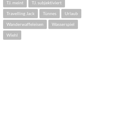
TJ. meint
TJ. subjektiviert
Travelling Jack
Tünnes
Urlaub
Wanderwaffeleisen
Wasserspiel
Wiehl