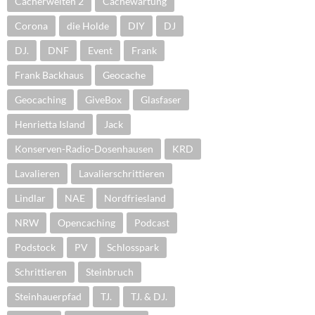
Cacherwelten 2
Cachewartung
Corona
die Holde
DIY
DJ
DJ.
DNF
Event
Frank
Frank Backhaus
Geocache
Geocaching
GiveBox
Glasfaser
Henrietta Island
Jack
Konserven-Radio-Dosenhausen
KRD
Lavalieren
Lavalierschrittieren
Lindlar
NAE
Nordfriesland
NRW
Opencaching
Podcast
Podstock
PV
Schlosspark
Schrittieren
Steinbruch
Steinhauerpfad
TJ.
TJ. & DJ.