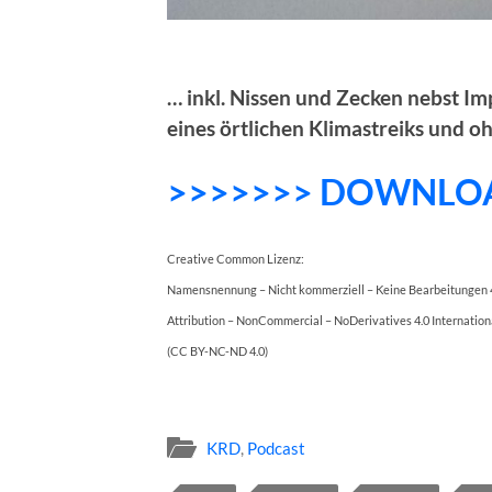
… inkl. Nissen und Zecken nebst I
eines örtlichen Klimastreiks und o
>>>>>>> DOWNLO
Creative Common Lizenz:
Namensnennung – Nicht kommerziell – Keine Bearbeitungen 4
Attribution – NonCommercial – NoDerivatives 4.0 Internation
(CC BY-NC-ND 4.0)
KRD
,
Podcast