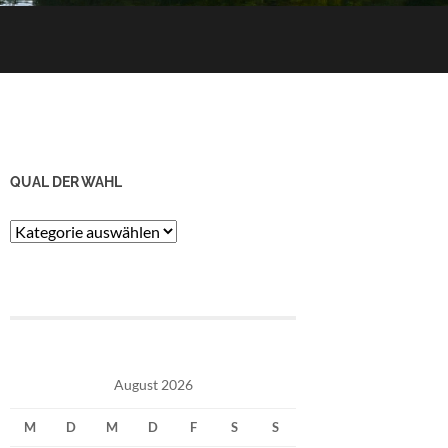
QUAL DER WAHL
Qual
der
Wahl
August 2026
M
D
M
D
F
S
S