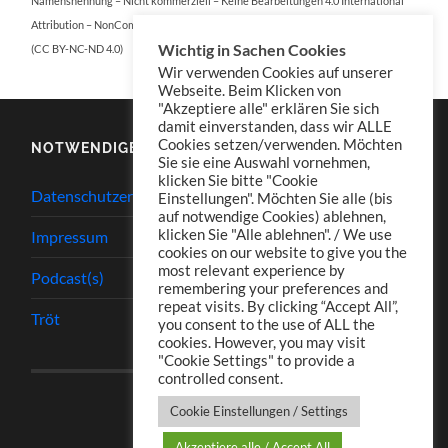
Namensnennung – Nicht kommerziell – Keine Bearbeitungen 4.0 International
Attribution – NonCommercial – NoDerivatives 4.0 International
Wichtig in Sachen Cookies
(CC BY-NC-ND 4.0)
Wir verwenden Cookies auf unserer
Webseite. Beim Klicken von
"Akzeptiere alle" erklären Sie sich
damit einverstanden, dass wir ALLE
Cookies setzen/verwenden. Möchten
NOTWENDIGES
Sie sie eine Auswahl vornehmen,
klicken Sie bitte "Cookie
Datenschutzerklärung
Einstellungen". Möchten Sie alle (bis
auf notwendige Cookies) ablehnen,
klicken Sie "Alle ablehnen". / We use
Impressum
cookies on our website to give you the
most relevant experience by
Podcast(s)
remembering your preferences and
repeat visits. By clicking “Accept All”,
Tröt
you consent to the use of ALL the
cookies. However, you may visit
"Cookie Settings" to provide a
controlled consent.
Cookie Einstellungen / Settings
Akzeptiere alle / Accept All