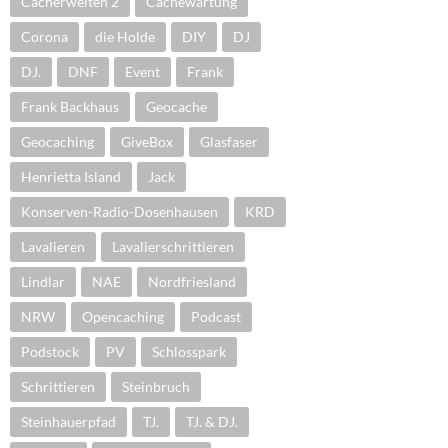
Cacherwelten 2
Cachewartung
Corona
die Holde
DIY
DJ
DJ.
DNF
Event
Frank
Frank Backhaus
Geocache
Geocaching
GiveBox
Glasfaser
Henrietta Island
Jack
Konserven-Radio-Dosenhausen
KRD
Lavalieren
Lavalierschrittieren
Lindlar
NAE
Nordfriesland
NRW
Opencaching
Podcast
Podstock
PV
Schlosspark
Schrittieren
Steinbruch
Steinhauerpfad
TJ.
TJ. & DJ.