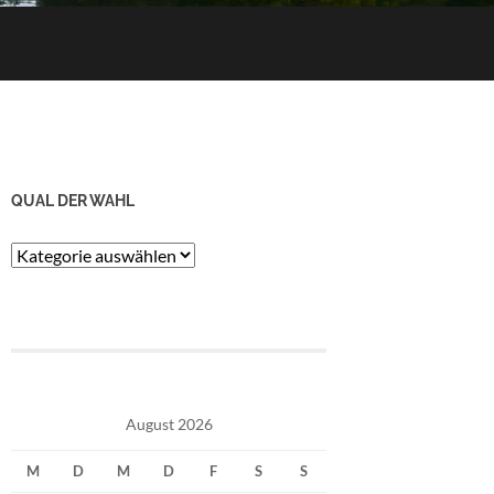
QUAL DER WAHL
Qual
der
Wahl
August 2026
M
D
M
D
F
S
S