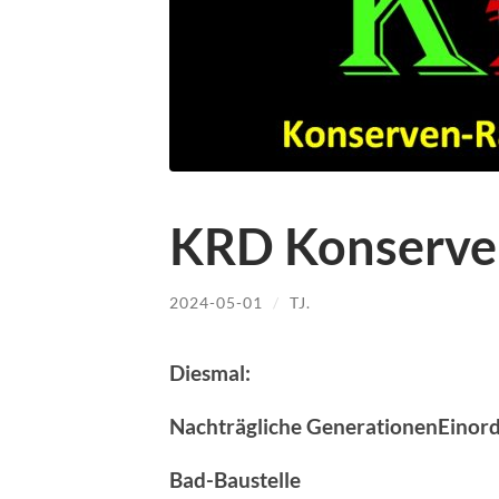
KRD Konserve
2024-05-01
/
TJ.
Diesmal:
Nachträgliche GenerationenEinor
Bad-Baustelle