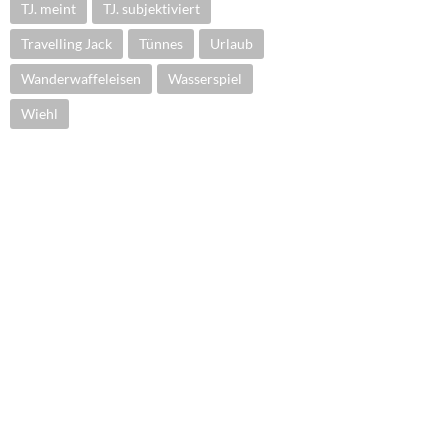
TJ. meint
TJ. subjektiviert
Travelling Jack
Tünnes
Urlaub
Wanderwaffeleisen
Wasserspiel
Wiehl