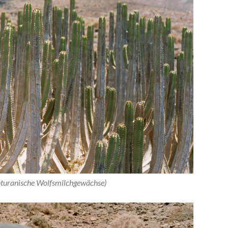
nturanische Wolfsmilchgewächse)