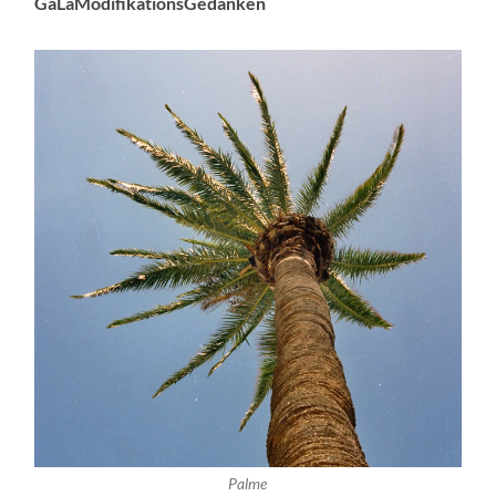
GaLaModifikationsGedanken
Palme