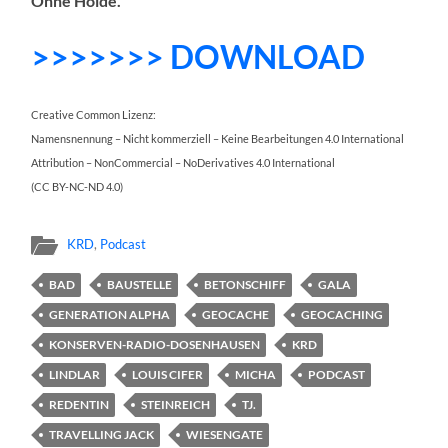
Ohne Holde.
>>>>>>> DOWNLOAD
Creative Common Lizenz:
Namensnennung – Nicht kommerziell – Keine Bearbeitungen 4.0 International
Attribution – NonCommercial – NoDerivatives 4.0 International
(CC BY-NC-ND 4.0)
KRD
,
Podcast
BAD
BAUSTELLE
BETONSCHIFF
GALA
GENERATION ALPHA
GEOCACHE
GEOCACHING
KONSERVEN-RADIO-DOSENHAUSEN
KRD
LINDLAR
LOUIS CIFER
MICHA
PODCAST
REDENTIN
STEINREICH
TJ.
TRAVELLING JACK
WIESENGATE