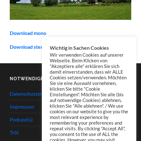
Download mono
Download stereo (empfohlen/recommended)
Wichtig in Sachen Cookies
Wir verwenden Cookies auf unserer
Webseite. Beim Klicken von
"Akzeptiere alle" erklären Sie sich
damit einverstanden, dass wir ALLE
Cookies setzen/verwenden. Möchten
NOTWENDIGES
Sie sie eine Auswahl vornehmen,
klicken Sie bitte "Cookie
Datenschutzerklärung
Einstellungen". Möchten Sie alle (bis
auf notwendige Cookies) ablehnen,
klicken Sie "Alle ablehnen". / We use
Impressum
cookies on our website to give you the
most relevant experience by
Podcast(s)
remembering your preferences and
repeat visits. By clicking “Accept All”,
Tröt
you consent to the use of ALL the
cookies. However, you may visit