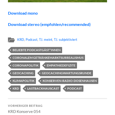
Download mono
Download stereo (empfohlen/recommended)
KRD
,
Podcast
,
TJ. meint
,
TJ. subjektiviert
BELIEBTE PODCASTGÄST*INNEN
CORONALEM GETRÄNKEMARKTSURREALISMUS
CORONAPOLITIK
EMPATHIEDEFIZITE
GEOCACHING
GEOCACHINGWARTUNGSRUNDE
KLIMAPOLITIK
KONSERVEN-RADIO-DOSENHAUSEN
KRD
LASTBACKHAUSCAST
PODCAST
VORHERIGER BEITRAG
KRD Konserve 054