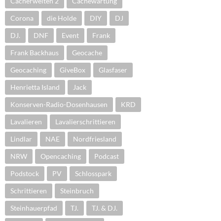
Cacherwelten 2
Cachewartung
Corona
die Holde
DIY
DJ
DJ.
DNF
Event
Frank
Frank Backhaus
Geocache
Geocaching
GiveBox
Glasfaser
Henrietta Island
Jack
Konserven-Radio-Dosenhausen
KRD
Lavalieren
Lavalierschrittieren
Lindlar
NAE
Nordfriesland
NRW
Opencaching
Podcast
Podstock
PV
Schlosspark
Schrittieren
Steinbruch
Steinhauerpfad
TJ.
TJ. & DJ.