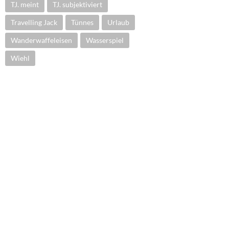
TJ. meint
TJ. subjektiviert
Travelling Jack
Tünnes
Urlaub
Wanderwaffeleisen
Wasserspiel
Wiehl