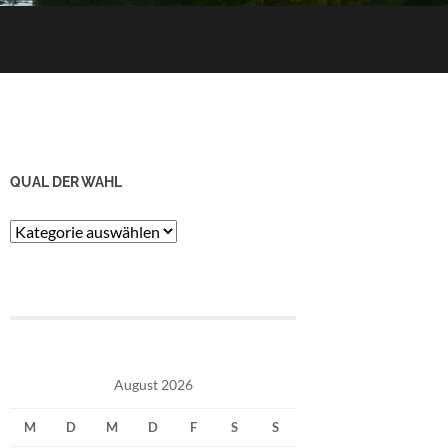
QUAL DER WAHL
Qual
der
Wahl
August 2026
M
D
M
D
F
S
S