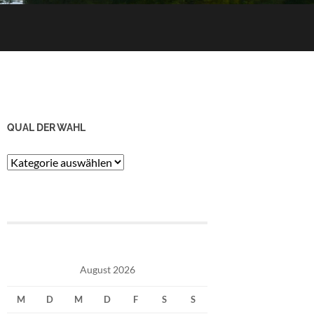
QUAL DER WAHL
Qual
der
Wahl
August 2026
M
D
M
D
F
S
S