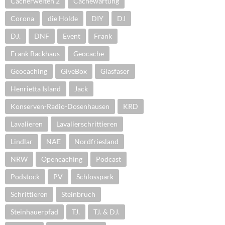
Cacherwelten 2
Cachewartung
Corona
die Holde
DIY
DJ
DJ.
DNF
Event
Frank
Frank Backhaus
Geocache
Geocaching
GiveBox
Glasfaser
Henrietta Island
Jack
Konserven-Radio-Dosenhausen
KRD
Lavalieren
Lavalierschrittieren
Lindlar
NAE
Nordfriesland
NRW
Opencaching
Podcast
Podstock
PV
Schlosspark
Schrittieren
Steinbruch
Steinhauerpfad
TJ.
TJ. & DJ.