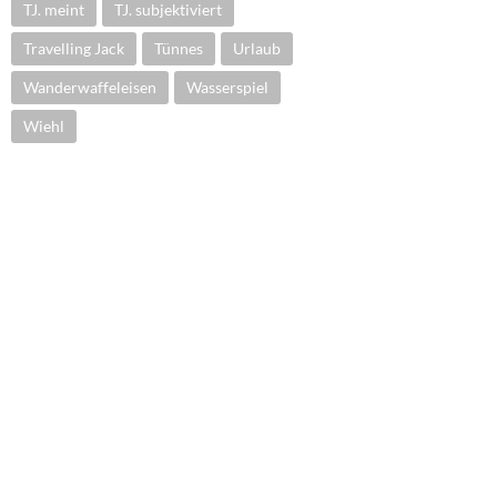
TJ. meint
TJ. subjektiviert
Travelling Jack
Tünnes
Urlaub
Wanderwaffeleisen
Wasserspiel
Wiehl