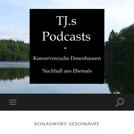
TJ.s
Podcasts
Suchfe
Mobile-
ein-/a
Menü
ein-/ausblenden
SCHLAGWORT:
GESCHNAUFE