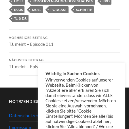
HOLZ
KONSERVEN-RADIO-DOSENHAUSEN
KRD
MAIS
MÜLL
PODCAST
SCHRITTE
TJ. & DJ.
VORHERIGER BEITRAG
TJ. meint – Episode 011
NÄCHSTER BEITRAG
TJ. meint – Episode 011a
Wichtig in Sachen Cookies
Wir verwenden Cookies auf unserer
Webseite. Beim Klicken von
"Akzeptiere alle" erklären Sie sich
damit einverstanden, dass wir ALLE
Cookies setzen/verwenden. Möchten
NOTWENDIGES
Sie sie eine Auswahl vornehmen,
klicken Sie bitte "Cookie
Datenschutzerklärung
Einstellungen". Möchten Sie alle (bis
auf notwendige Cookies) ablehnen,
klicken Sie "Alle ablehnen". / We use
Impressum