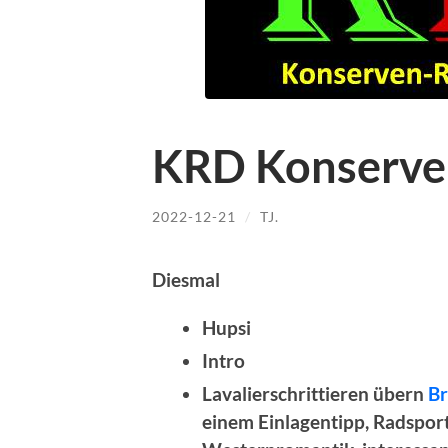
KRD Konserve
2022-12-21
/
TJ.
Diesmal
Hupsi
Intro
Lavalierschrittieren übern
Br
einem Einlagentipp, Radspor