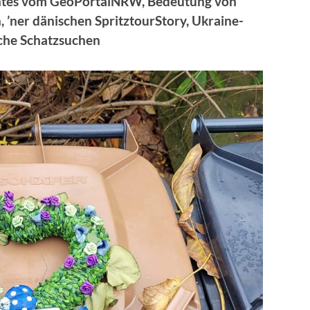
antes vom GeoPortalNRW, Bedeutung von
 ’ner dänischen SpritztourStory, Ukraine-
iche Schatzsuchen