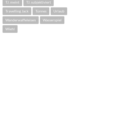
TJ. meint
TJ. subjektiviert
Travelling Jack
Tünnes
Urlaub
Wanderwaffeleisen
Wasserspiel
Wiehl