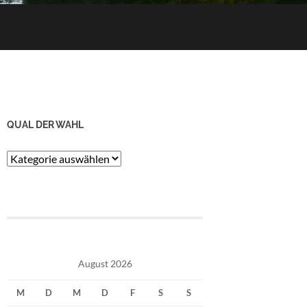
QUAL DER WAHL
Qual
der
Wahl
August 2026
M
D
M
D
F
S
S