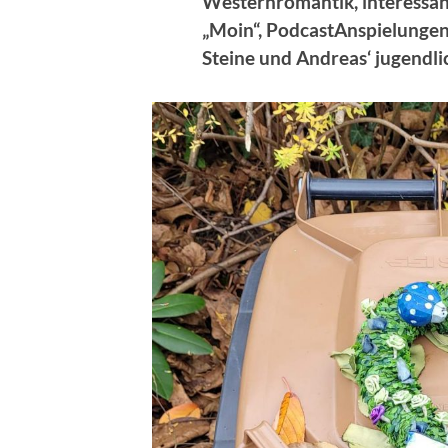
Westernromantik, interess
„Moin“, PodcastAnspielungen,
Steine und Andreas‘ jugendl