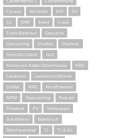
Cacherwelten 2
Cachewartung
Corona
die Holde
DIY
DJ
DJ.
DNF
Event
Frank
Frank Backhaus
Geocache
Geocaching
GiveBox
Glasfaser
Henrietta Island
Jack
Konserven-Radio-Dosenhausen
KRD
Lavalieren
Lavalierschrittieren
Lindlar
NAE
Nordfriesland
NRW
Opencaching
Podcast
Podstock
PV
Schlosspark
Schrittieren
Steinbruch
Steinhauerpfad
TJ.
TJ. & DJ.