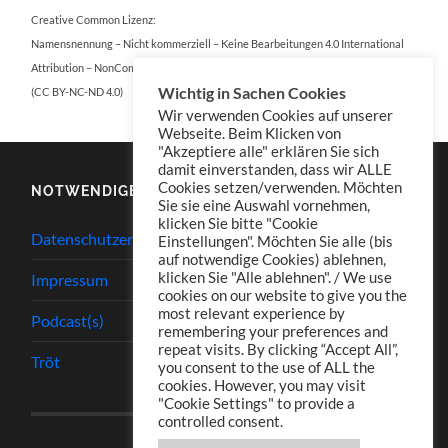
Creative Common Lizenz:
Namensnennung – Nicht kommerziell – Keine Bearbeitungen 4.0 International
Attribution – NonCommercial – NoDerivatives 4.0 International
Wichtig in Sachen Cookies
(CC BY-NC-ND 4.0)
Wir verwenden Cookies auf unserer
Webseite. Beim Klicken von
"Akzeptiere alle" erklären Sie sich
damit einverstanden, dass wir ALLE
Cookies setzen/verwenden. Möchten
NOTWENDIGES
Sie sie eine Auswahl vornehmen,
klicken Sie bitte "Cookie
Datenschutzerklärung
Einstellungen". Möchten Sie alle (bis
auf notwendige Cookies) ablehnen,
klicken Sie "Alle ablehnen". / We use
Impressum
cookies on our website to give you the
most relevant experience by
Podcast(s)
remembering your preferences and
repeat visits. By clicking “Accept All”,
Tröt
you consent to the use of ALL the
cookies. However, you may visit
"Cookie Settings" to provide a
controlled consent.