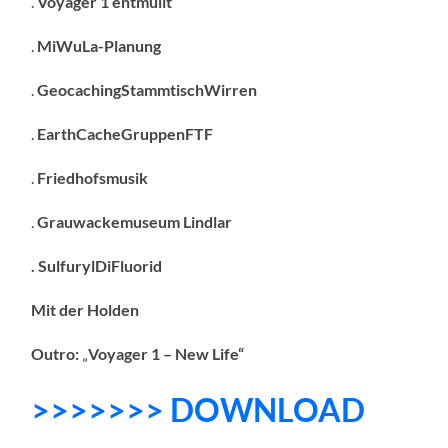
.
Voyager 1 entmüllt
.
MiWuLa-Planung
.
GeocachingStammtischWirren
.
EarthCacheGruppenFTF
.
Friedhofsmusik
.
Grauwackemuseum Lindlar
. SulfurylDiFluorid
Mit der Holden
Outro:
„
Voyager 1 – New Life“
>>>>>>> DOWNLOAD