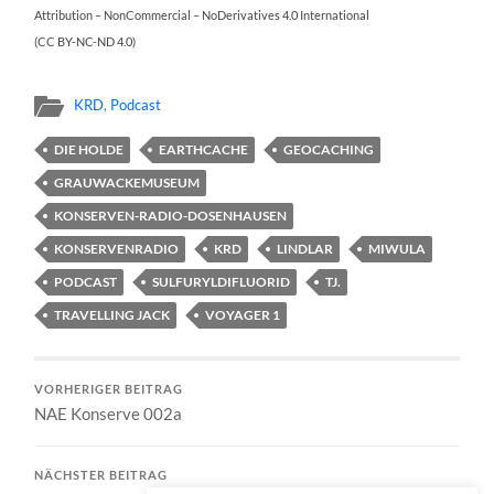
Attribution – NonCommercial – NoDerivatives 4.0 International
(CC BY-NC-ND 4.0)
KRD
,
Podcast
DIE HOLDE
EARTHCACHE
GEOCACHING
GRAUWACKEMUSEUM
KONSERVEN-RADIO-DOSENHAUSEN
KONSERVENRADIO
KRD
LINDLAR
MIWULA
PODCAST
SULFURYLDIFLUORID
TJ.
TRAVELLING JACK
VOYAGER 1
VORHERIGER BEITRAG
NAE Konserve 002a
NÄCHSTER BEITRAG