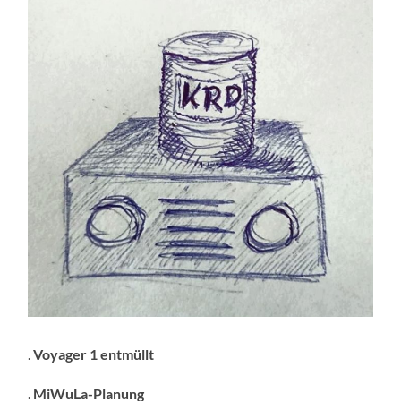
.
Voyager 1 entmüllt
.
MiWuLa-Planung