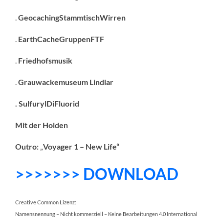
.
GeocachingStammtischWirren
.
EarthCacheGruppenFTF
.
Friedhofsmusik
.
Grauwackemuseum Lindlar
. SulfurylDiFluorid
Mit der Holden
Outro:
„
Voyager 1 – New Life“
>>>>>>> DOWNLOAD
Creative Common Lizenz:
Namensnennung – Nicht kommerziell – Keine Bearbeitungen 4.0 International