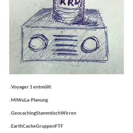
.
Voyager 1 entmüllt
.
MiWuLa-Planung
.
GeocachingStammtischWirren
.
EarthCacheGruppenFTF