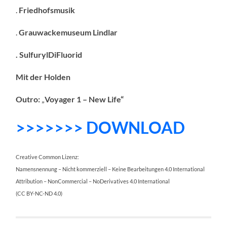
.
Friedhofsmusik
.
Grauwackemuseum Lindlar
. SulfurylDiFluorid
Mit der Holden
Outro:
„
Voyager 1 – New Life“
>>>>>>> DOWNLOAD
Creative Common Lizenz:
Namensnennung – Nicht kommerziell – Keine Bearbeitungen 4.0 International
Attribution – NonCommercial – NoDerivatives 4.0 International
(CC BY-NC-ND 4.0)