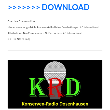
>>>>>>> DOWNLOAD
Creative Common Lizenz:
Namensnennung – Nicht kommerziell – Keine Bearbeitungen 4.0 International
Attribution – NonCommercial – NoDerivatives 4.0 International
(CC BY-NC-ND 4.0)