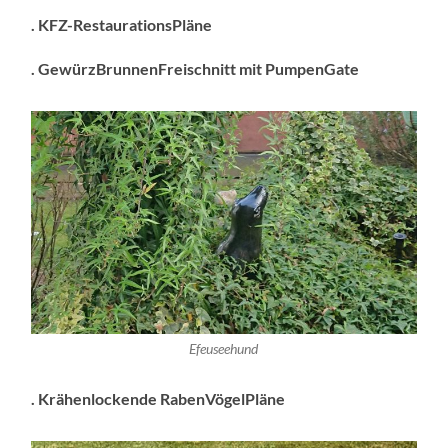
. KFZ-RestaurationsPläne
. GewürzBrunnenFreischnitt mit PumpenGate
Efeuseehund
. Krähenlockende RabenVögelPläne