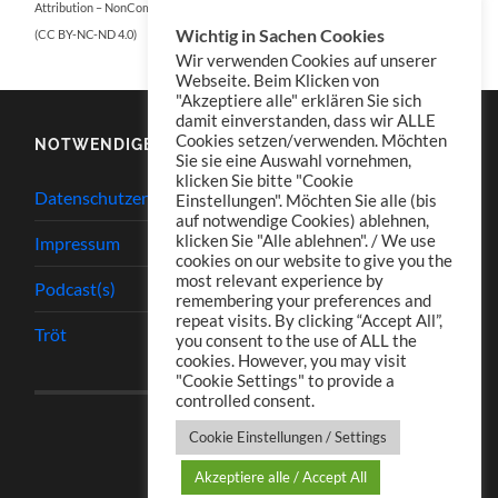
Attribution – NonCommercial – NoDerivatives 4.0 International
Wichtig in Sachen Cookies
(CC BY-NC-ND 4.0)
Wir verwenden Cookies auf unserer
Webseite. Beim Klicken von
"Akzeptiere alle" erklären Sie sich
damit einverstanden, dass wir ALLE
Cookies setzen/verwenden. Möchten
NOTWENDIGES
Sie sie eine Auswahl vornehmen,
klicken Sie bitte "Cookie
Datenschutzerklärung
Einstellungen". Möchten Sie alle (bis
auf notwendige Cookies) ablehnen,
klicken Sie "Alle ablehnen". / We use
Impressum
cookies on our website to give you the
most relevant experience by
Podcast(s)
remembering your preferences and
repeat visits. By clicking “Accept All”,
Tröt
you consent to the use of ALL the
cookies. However, you may visit
"Cookie Settings" to provide a
controlled consent.
Cookie Einstellungen / Settings
Akzeptiere alle / Accept All