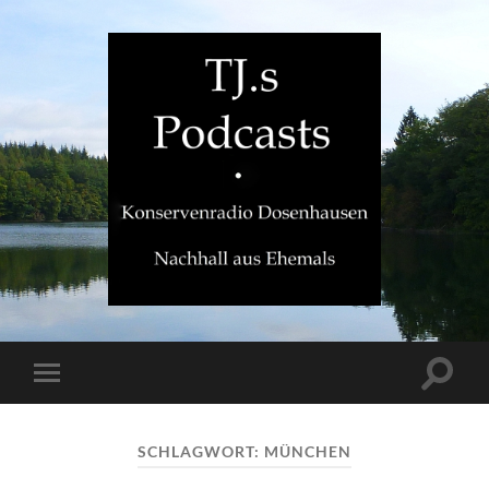
TJ.s
Podcasts
Suchfe
Mobile-
ein-/a
Menü
ein-/ausblenden
SCHLAGWORT:
MÜNCHEN