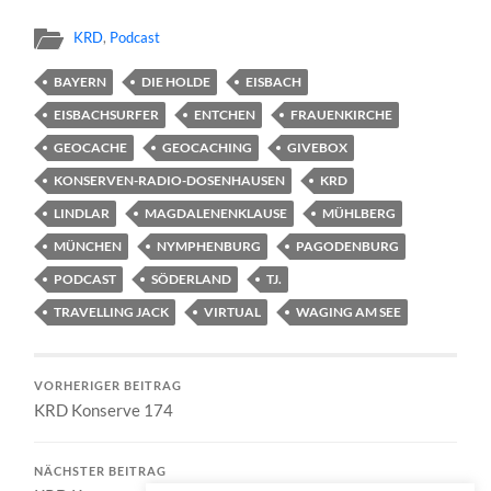
KRD
,
Podcast
BAYERN
DIE HOLDE
EISBACH
EISBACHSURFER
ENTCHEN
FRAUENKIRCHE
GEOCACHE
GEOCACHING
GIVEBOX
KONSERVEN-RADIO-DOSENHAUSEN
KRD
LINDLAR
MAGDALENENKLAUSE
MÜHLBERG
MÜNCHEN
NYMPHENBURG
PAGODENBURG
PODCAST
SÖDERLAND
TJ.
TRAVELLING JACK
VIRTUAL
WAGING AM SEE
VORHERIGER BEITRAG
KRD Konserve 174
NÄCHSTER BEITRAG