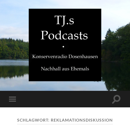
TJ.s
Podcasts
Suchfe
Mobile-
ein-/a
Menü
ein-/ausblenden
SCHLAGWORT:
REKLAMATIONSDISKUSSION