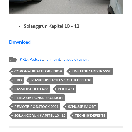
Solanggrün Kapitel 10 – 12
Download
KRD
,
Podcast
,
TJ. meint
,
TJ. subjektiviert
CORONAUPDATE OBK NRW
EINE EINBAHNSTRASSE
KRD
MASKENPFLICHT VS. CLUB-FEELING
PASSIERSCHEIN A38
PODCAST
REKLAMATIONSDISKUSSION
REMOTE-PODSTOCK 2021
SCHÜSSE IM ORT
SOLANGGRÜN KAPITEL 10 - 12
TECHNIKDEFEKTE