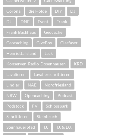
Cacherwelten 2
Cachewartung
Corona
die Holde
DIY
DJ
DJ.
DNF
Event
Frank
Frank Backhaus
Geocache
Geocaching
GiveBox
Glasfaser
Henrietta Island
Jack
Konserven-Radio-Dosenhausen
KRD
Lavalieren
Lavalierschrittieren
Lindlar
NAE
Nordfriesland
NRW
Opencaching
Podcast
Podstock
PV
Schlosspark
Schrittieren
Steinbruch
Steinhauerpfad
TJ.
TJ. & DJ.