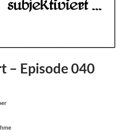
rt – Episode 040
ber
ahme