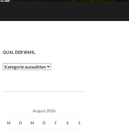
QUAL DER WAHL
Qual
der
Wahl
August 2026
M
D
M
D
F
S
S