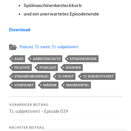
Spülmaschinenbesteckkorb
und ein unerwartetes Episodenende
Download
Podcast
,
TJ. meint
,
TJ. subjektiviert
ANDI
ARBEITSSCHUTZ
EPISODENENDE
FEUCHTE
PODCAST
SOMMER
STRASSENBUDDELEI
TJ. MEINT
TJ. SUBJEKTIVIERT
VORFAHRT
WÄRME
WASSERSPIEL
VORHERIGER BEITRAG
TJ. subjektiviert – Episode 039
NÄCHSTER BEITRAG