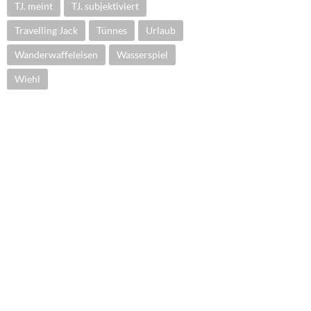
TJ. meint
TJ. subjektiviert
Travelling Jack
Tünnes
Urlaub
Wanderwaffeleisen
Wasserspiel
Wiehl