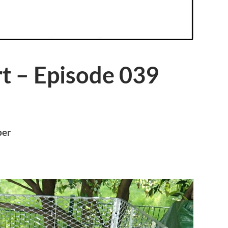
rt – Episode 039
ber