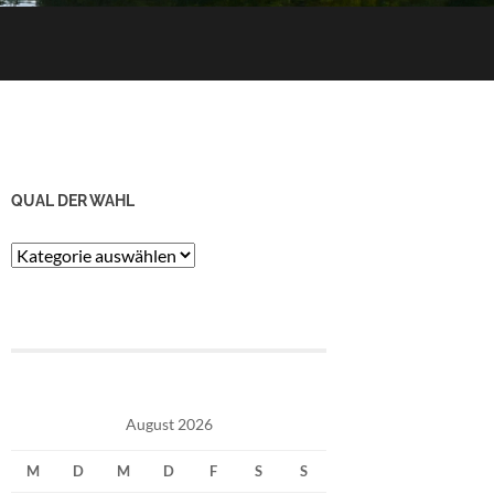
QUAL DER WAHL
Qual
der
Wahl
August 2026
M
D
M
D
F
S
S