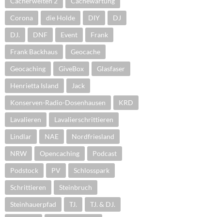
Cacherwelten 2
Cachewartung
Corona
die Holde
DIY
DJ
DJ.
DNF
Event
Frank
Frank Backhaus
Geocache
Geocaching
GiveBox
Glasfaser
Henrietta Island
Jack
Konserven-Radio-Dosenhausen
KRD
Lavalieren
Lavalierschrittieren
Lindlar
NAE
Nordfriesland
NRW
Opencaching
Podcast
Podstock
PV
Schlosspark
Schrittieren
Steinbruch
Steinhauerpfad
TJ.
TJ. & DJ.