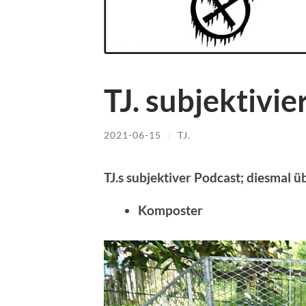
TJ. subjektivie
2021-06-15
/
TJ.
TJ.s subjektiver Podcast; diesmal ü
Komposter