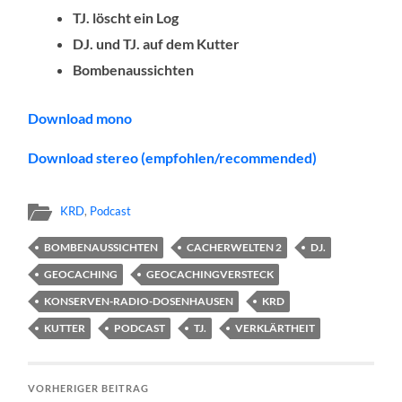
TJ. löscht ein Log
DJ. und TJ. auf dem Kutter
Bombenaussichten
Download mono
Download stereo (empfohlen/recommended)
KRD
,
Podcast
BOMBENAUSSICHTEN
CACHERWELTEN 2
DJ.
GEOCACHING
GEOCACHINGVERSTECK
KONSERVEN-RADIO-DOSENHAUSEN
KRD
KUTTER
PODCAST
TJ.
VERKLÄRTHEIT
VORHERIGER BEITRAG