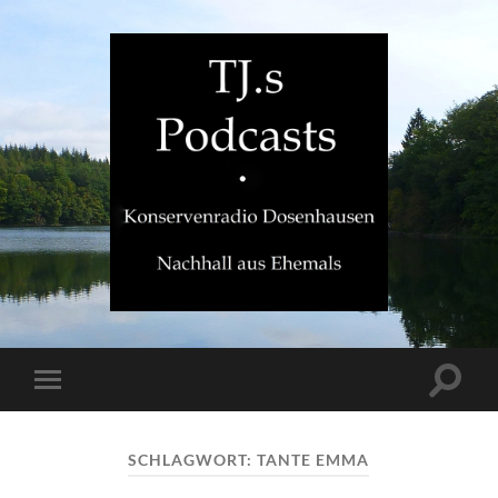
TJ.s
Podcasts
Suchfe
Mobile-
ein-/a
Menü
ein-/ausblenden
SCHLAGWORT:
TANTE EMMA