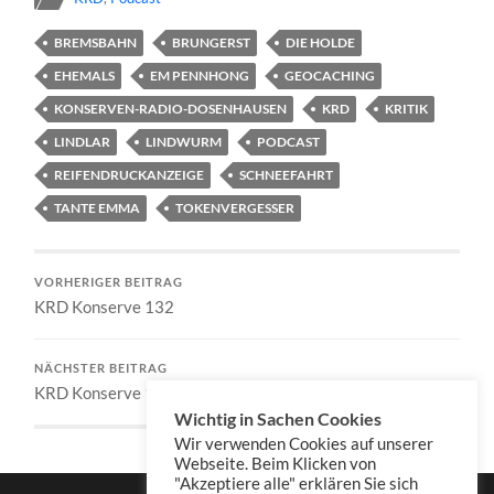
BREMSBAHN
BRUNGERST
DIE HOLDE
EHEMALS
EM PENNHONG
GEOCACHING
KONSERVEN-RADIO-DOSENHAUSEN
KRD
KRITIK
LINDLAR
LINDWURM
PODCAST
REIFENDRUCKANZEIGE
SCHNEEFAHRT
TANTE EMMA
TOKENVERGESSER
VORHERIGER BEITRAG
KRD Konserve 132
NÄCHSTER BEITRAG
KRD Konserve 134
Wichtig in Sachen Cookies
Wir verwenden Cookies auf unserer
Webseite. Beim Klicken von
"Akzeptiere alle" erklären Sie sich