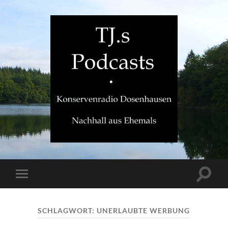
TJ.s
Podcasts
Suchfe
Mobile-
ein-/a
Menü
ein-/ausblenden
SCHLAGWORT:
UNERLAUBTE WERBUNG