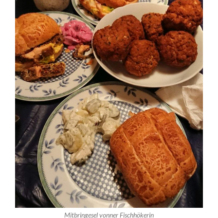
Mitbringesel vonner Fischhökerin