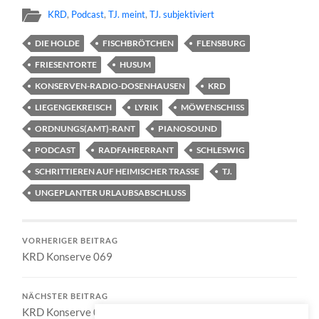
KRD
,
Podcast
,
TJ. meint
,
TJ. subjektiviert
DIE HOLDE
FISCHBRÖTCHEN
FLENSBURG
FRIESENTORTE
HUSUM
KONSERVEN-RADIO-DOSENHAUSEN
KRD
LIEGENGEKREISCH
LYRIK
MÖWENSCHISS
ORDNUNGS(AMT)-RANT
PIANOSOUND
PODCAST
RADFAHRERRANT
SCHLESWIG
SCHRITTIEREN AUF HEIMISCHER TRASSE
TJ.
UNGEPLANTER URLAUBSABSCHLUSS
VORHERIGER BEITRAG
KRD Konserve 069
NÄCHSTER BEITRAG
KRD Konserve 071