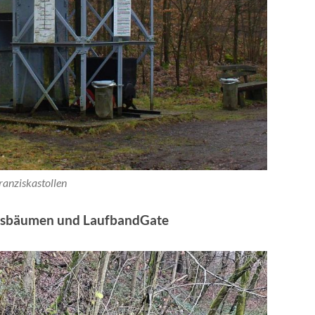
ranziskastollen
htsbäumen und LaufbandGate