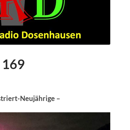
 169
striert-Neujährige –