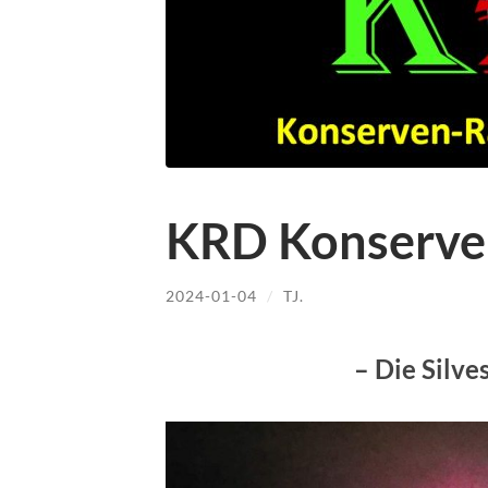
KRD Konserve
2024-01-04
/
TJ.
– Die Silve