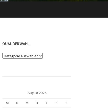
QUAL DER WAHL
Qual
der
Wahl
August 2026
M
D
M
D
F
S
S