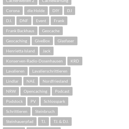
Cacherwelten 2
Cachewartung
Corona
die Holde
DIY
DJ
DJ.
DNF
Event
Frank
Frank Backhaus
Geocache
Geocaching
GiveBox
Glasfaser
Henrietta Island
Jack
Konserven-Radio-Dosenhausen
KRD
Lavalieren
Lavalierschrittieren
Lindlar
NAE
Nordfriesland
NRW
Opencaching
Podcast
Podstock
PV
Schlosspark
Schrittieren
Steinbruch
Steinhauerpfad
TJ.
TJ. & DJ.