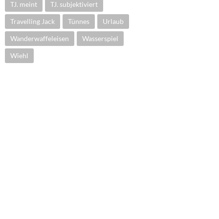
TJ. meint
TJ. subjektiviert
Travelling Jack
Tünnes
Urlaub
Wanderwaffeleisen
Wasserspiel
Wiehl