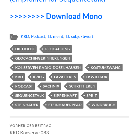
>>>>>>>> Download Mono
KRD
,
Podcast
,
TJ. meint
,
TJ. subjektiviert
DIE HOLDE
GEOCACHING
GEOCACHINGERINNERUNGEN
KONSERVEN-RADIO-DOSENHAUSEN
KOSTÜMZWANG
KRD
KRIEG
LAVALIEREN
LKWILLKÜR
PODCAST
SACHNIX
SCHRITTIEREN
SEQUENCETALK
SIPPENHAFT
SPRIT
STEINHAUER
STEINHAUERPFAD
WINDBRUCH
VORHERIGER BEITRAG
KRD Konserve 083