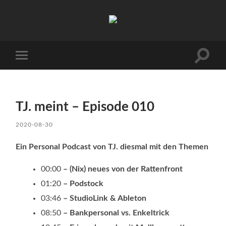
TJ.s
Podcasts
Suchfe
Mobile-
ein-/a
Menü
ein-/ausblenden
TJ. meint – Episode 010
2020-08-30
Ein Personal Podcast von TJ. diesmal mit den Themen
00:00
– (Nix) neues von der Rattenfront
01:20
– Podstock
03:46
– StudioLink & Ableton
08:50
– Bankpersonal vs. Enkeltrick