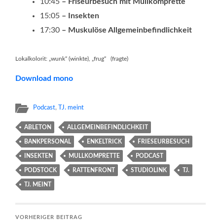
10:45
– Friseurbesuch mit Mullkomprette
15:05
– Insekten
17:30
– Muskulöse Allgemeinbefindlichkeit
Lokalkolorit: „wunk“ (winkte), „frug“ (fragte)
Download mono
Podcast
,
TJ. meint
ABLETON
ALLGEMEINBEFINDLICHKEIT
BANKPERSONAL
ENKELTRICK
FRIESEURBESUCH
INSEKTEN
MULLKOMPRETTE
PODCAST
PODSTOCK
RATTENFRONT
STUDIOLINK
TJ.
TJ. MEINT
VORHERIGER BEITRAG