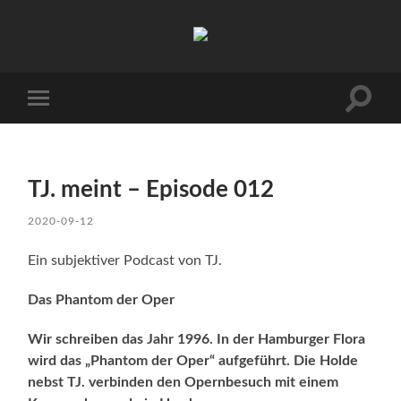
TJ.s
Podcasts
Suchfe
Mobile-
ein-/a
Menü
ein-/ausblenden
TJ. meint – Episode 012
2020-09-12
Ein subjektiver Podcast von TJ.
Das Phantom der Oper
Wir schreiben das Jahr 1996. In der Hamburger Flora
wird das „Phantom der Oper“ aufgeführt. Die Holde
nebst TJ. verbinden den Opernbesuch mit einem