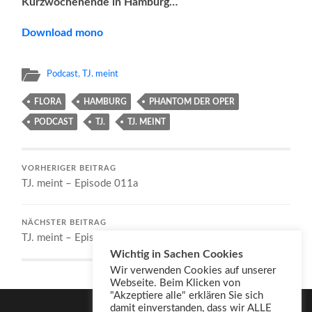
Kurzwochenende in Hamburg…
Download mono
Podcast
,
TJ. meint
FLORA
HAMBURG
PHANTOM DER OPER
PODCAST
TJ.
TJ. MEINT
VORHERIGER BEITRAG
TJ. meint – Episode 011a
NÄCHSTER BEITRAG
TJ. meint – Episode 013
Wichtig in Sachen Cookies
Wir verwenden Cookies auf unserer
Webseite. Beim Klicken von
"Akzeptiere alle" erklären Sie sich
damit einverstanden, dass wir ALLE