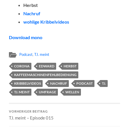
Herbst
Nachruf
wohlige Kribbelvideos
Download mono
Podcast
,
TJ. meint
CORONA
EDWARD
HERBST
KAFFEEMASCHINENFEHLBEDIENUNG
KRIBBELVIDEOS
NACHRUF
PODCAST
TJ.
TJ. MEINT
UMFRAGE
WELLEN
VORHERIGER BEITRAG
TJ. meint – Episode 015