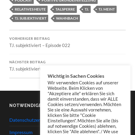
PODCAST
POSITIVE GRUNDEINSTELLUNG
RELATIVES HEUTE
TALSPERRE
TJ.
TJ. MEINT
TJ. SUBJEKTIVIERT
WAHNBACH
VORHERIGER BEITRAG
TJ. subjektiviert – Episode 022
NÄCHSTER BEITRAG
TJ. subjektiviert – Episode 024
Wichtig in Sachen Cookies
Wir verwenden Cookies auf unserer
Webseite. Beim Klicken von
"Akzeptiere alle" erklären Sie sich
damit einverstanden, dass wir ALLE
Cookies setzen/verwenden. Möchten
NOTWENDIGES
Sie sie eine Auswahl vornehmen,
klicken Sie bitte "Cookie
Datenschutzerklärung
Einstellungen". Möchten Sie alle (bis
auf notwendige Cookies) ablehnen,
klicken Sie "Alle ablehnen". / We use
Impressum