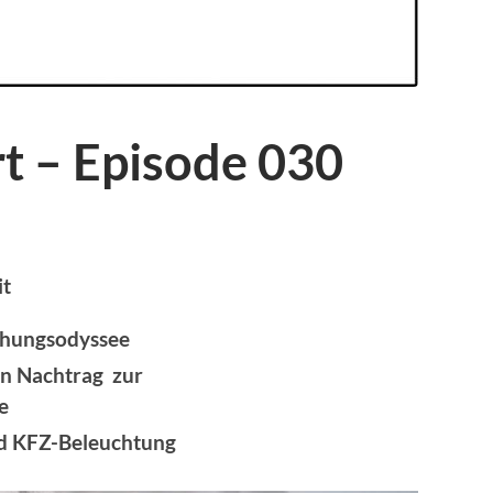
rt – Episode 030
it
chungsodyssee
n Nachtrag zur
e
d KFZ-Beleuchtung