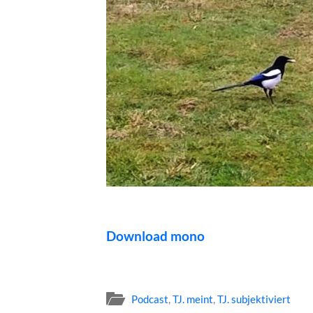
Download mono
Podcast
,
TJ. meint
,
TJ. subjektiviert