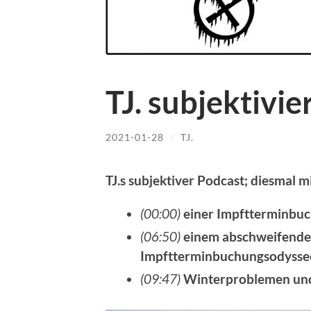
TJ. subjektivie
2021-01-28
/
TJ.
TJ.s subjektiver Podcast; diesmal m
(00:00)
einer Impftterminbu
(06:50)
einem abschweifende
Impftterminbuchungsodysse
(09:47)
Winterproblemen un