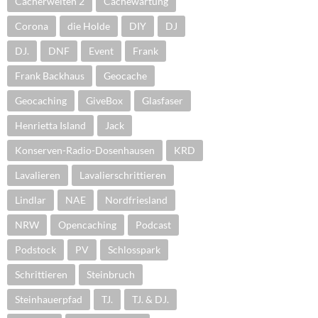
Cacherwelten 2
Cachewartung
Corona
die Holde
DIY
DJ
DJ.
DNF
Event
Frank
Frank Backhaus
Geocache
Geocaching
GiveBox
Glasfaser
Henrietta Island
Jack
Konserven-Radio-Dosenhausen
KRD
Lavalieren
Lavalierschrittieren
Lindlar
NAE
Nordfriesland
NRW
Opencaching
Podcast
Podstock
PV
Schlosspark
Schrittieren
Steinbruch
Steinhauerpfad
TJ.
TJ. & DJ.