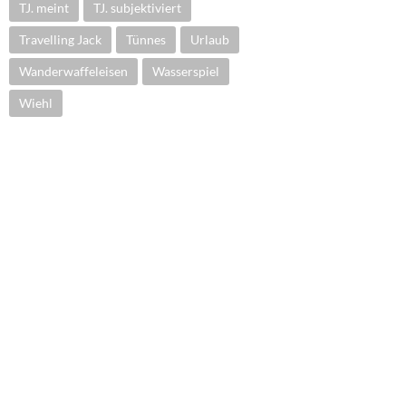
TJ. meint
TJ. subjektiviert
Travelling Jack
Tünnes
Urlaub
Wanderwaffeleisen
Wasserspiel
Wiehl