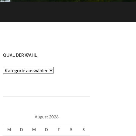
QUAL DER WAHL
Qual
der
Wahl
August 2026
M
D
M
D
F
S
S