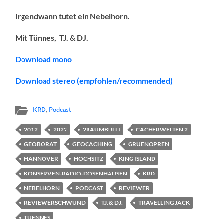
Irgendwann tutet ein Nebelhorn.
Mit Tünnes, TJ. & DJ.
Download mono
Download stereo (empfohlen/recommended)
KRD
,
Podcast
2012
2022
2RAUMBULLI
CACHERWELTEN 2
GEOBORAT
GEOCACHING
GRUENOPREN
HANNOVER
HOCHSITZ
KING ISLAND
KONSERVEN-RADIO-DOSENHAUSEN
KRD
NEBELHORN
PODCAST
REVIEWER
REVIEWERSCHWUND
TJ. & DJ.
TRAVELLING JACK
TUENNES