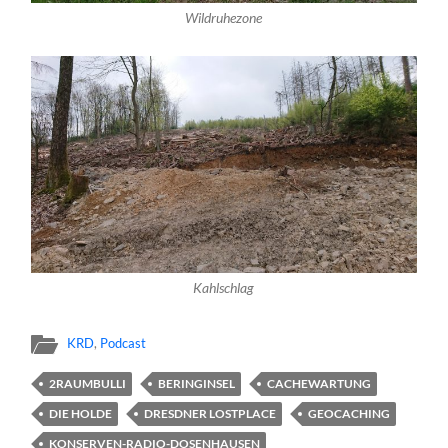
Wildruhezone
Kahlschlag
KRD
,
Podcast
2RAUMBULLI
BERINGINSEL
CACHEWARTUNG
DIE HOLDE
DRESDNER LOSTPLACE
GEOCACHING
KONSERVEN-RADIO-DOSENHAUSEN