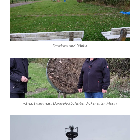
Scheiben und Bänke
v.l.n.r. Faserman, BogenAxtScheibe, dicker alter Mann