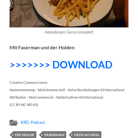
Abendessen: Gyros komplett
Mit Faserman und der Holden
>>>>>>> DOWNLOAD
Creative Common Lizenz:
Namensnennung – Nicht kommerziell – Keine Bearbeitungen 4.0 International
Attribution – NonCommercial – NoDerivatives 4.0 International
(CC BY-NC-ND 4.0)
KRD
,
Podcast
DIE HOLDE
FASERMAN
GEOCACHING