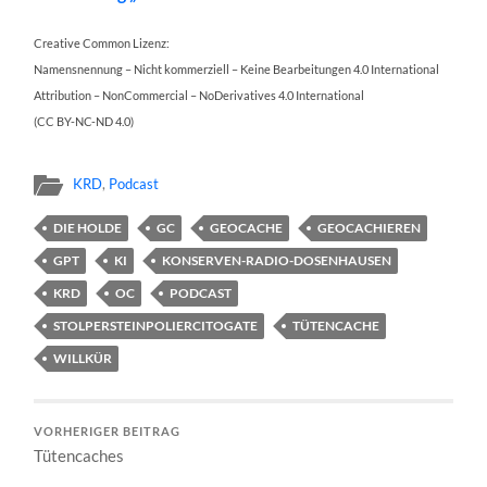
Creative Common Lizenz:
Namensnennung – Nicht kommerziell – Keine Bearbeitungen 4.0 International
Attribution – NonCommercial – NoDerivatives 4.0 International
(CC BY-NC-ND 4.0)
KRD
,
Podcast
DIE HOLDE
GC
GEOCACHE
GEOCACHIEREN
GPT
KI
KONSERVEN-RADIO-DOSENHAUSEN
KRD
OC
PODCAST
STOLPERSTEINPOLIERCITOGATE
TÜTENCACHE
WILLKÜR
VORHERIGER BEITRAG
Tütencaches