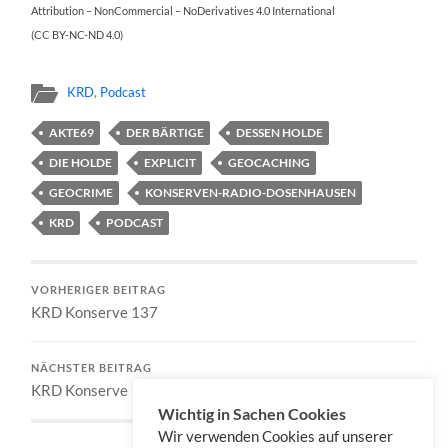
Attribution – NonCommercial – NoDerivatives 4.0 International
(CC BY-NC-ND 4.0)
KRD
,
Podcast
AKTE69
DER BÄRTIGE
DESSEN HOLDE
DIE HOLDE
EXPLICIT
GEOCACHING
GEOCRIME
KONSERVEN-RADIO-DOSENHAUSEN
KRD
PODCAST
VORHERIGER BEITRAG
KRD Konserve 137
NÄCHSTER BEITRAG
KRD Konserve 139
Wichtig in Sachen Cookies
Wir verwenden Cookies auf unserer