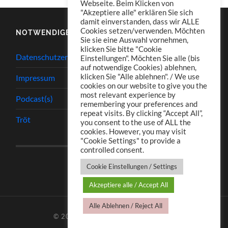
Webseite. Beim Klicken von
"Akzeptiere alle" erklären Sie sich
damit einverstanden, dass wir ALLE
Cookies setzen/verwenden. Möchten
NOTWENDIGES
Sie sie eine Auswahl vornehmen,
klicken Sie bitte "Cookie
Datenschutzerklärung
Einstellungen". Möchten Sie alle (bis
auf notwendige Cookies) ablehnen,
klicken Sie "Alle ablehnen". / We use
Impressum
cookies on our website to give you the
most relevant experience by
Podcast(s)
remembering your preferences and
repeat visits. By clicking “Accept All”,
Tröt
you consent to the use of ALL the
cookies. However, you may visit
"Cookie Settings" to provide a
controlled consent.
Cookie Einstellungen / Settings
Akzeptiere alle / Accept All
Alle Ablehnen / Reject All
© 2026
TJ.S PODCASTS
—
HOCH ↑