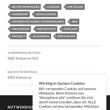
BEI DIE WIKINGERS
D-BUDDI
DIE HOLDE
FAHRDORF
GEOCACHING
KONSERVEN-RADIO-DOSENHAUSEN
KRD
MAASHOLM
MEGAEVENT
PODCAST
PROJECT
SCHLESWIG
STROMGATE
VORHERIGER BEITRAG
NAE Konserve 002
NÄCHSTER BEITRAG
KRD Konserve 147
Wichtig in Sachen Cookies
Wir verwenden Cookies auf unserer
Webseite. Beim Klicken von
"Akzeptiere alle" erklären Sie sich
damit einverstanden, dass wir ALLE
Cookies setzen/verwenden. Möchten
NOTWENDIGES