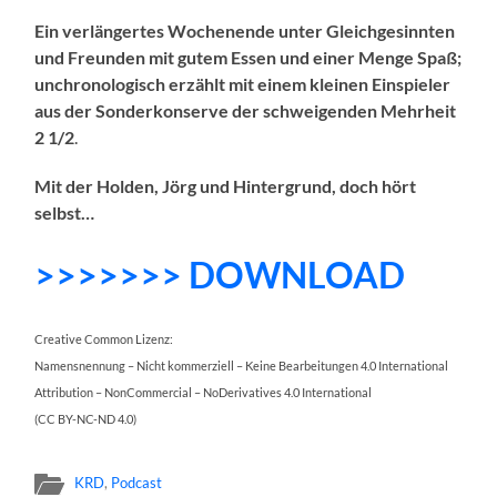
Ein verlängertes Wochenende unter Gleichgesinnten
und Freunden mit gutem Essen und einer Menge Spaß;
unchronologisch erzählt mit einem kleinen Einspieler
aus der Sonderkonserve der schweigenden Mehrheit
2 1/2
.
Mit der Holden, Jörg und Hintergrund
, doch hört
selbst…
>>>>>>> DOWNLOAD
Creative Common Lizenz:
Namensnennung – Nicht kommerziell – Keine Bearbeitungen 4.0 International
Attribution – NonCommercial – NoDerivatives 4.0 International
(CC BY-NC-ND 4.0)
KRD
,
Podcast