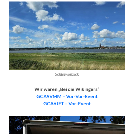
Schleswigblick
Wir waren „Bei die Wikingers“
GCA9VMM – Vor-Vor-Event
GCA6JFT – Vor-Event