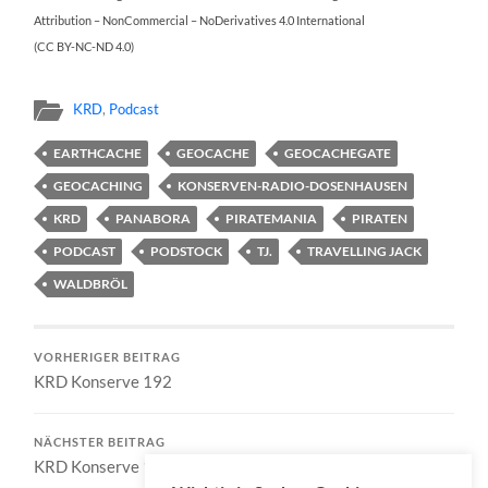
Attribution – NonCommercial – NoDerivatives 4.0 International
(CC BY-NC-ND 4.0)
KRD
,
Podcast
EARTHCACHE
GEOCACHE
GEOCACHEGATE
GEOCACHING
KONSERVEN-RADIO-DOSENHAUSEN
KRD
PANABORA
PIRATEMANIA
PIRATEN
PODCAST
PODSTOCK
TJ.
TRAVELLING JACK
WALDBRÖL
VORHERIGER BEITRAG
KRD Konserve 192
NÄCHSTER BEITRAG
KRD Konserve 194