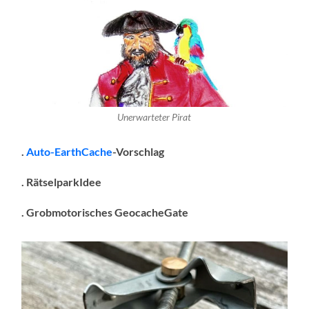
Unerwarteter Pirat
.
Auto-EarthCache
-Vorschlag
. RätselparkIdee
. Grobmotorisches GeocacheGate